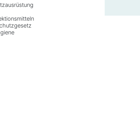
utzausrüstung
ktionsmitteln
schutzgesetz
giene
ukteberaterin