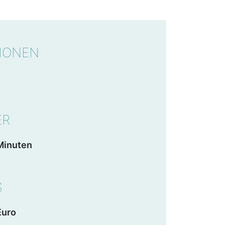
WICHTIGE DATEN
IONEN
ER
Minuten
S
Euro