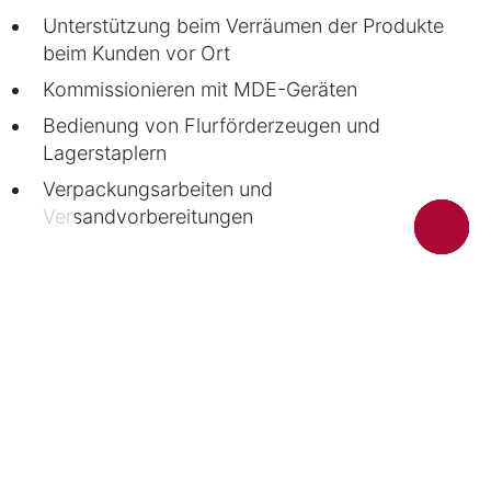
Unterstützung beim Verräumen der Produkte
beim Kunden vor Ort
Kommissionieren mit MDE-Geräten
Bedienung von Flurförderzeugen und
Lagerstaplern
Verpackungsarbeiten und
Versandvorbereitungen
DAS BRINGST DU MIT
Führerschein Klasse CE inkl. 95er Module und
gültiger Fahrerkarte
Idealerweise ADR-Schein (nicht zwingend)
Teamfähigkeit, Zuverlässigkeit und körperliche
Belastbarkeit