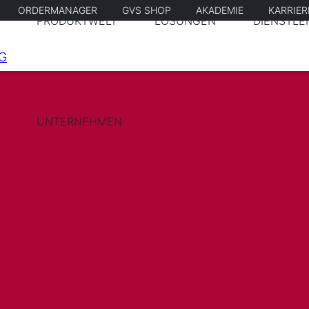
ORDERMANAGER
GVS SHOP
AKADEMIE
KARRIE
PRODUKTWELT
LÖSUNGEN
DIENSTLE
UNTERNEHMEN