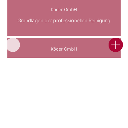
Köder GmbH
Grundlagen der professionellen Reinigung
Köder GmbH
Schadensbilder in der Gebäudereinigung
Köder GmbH
Glasreiniger-Seminar
Köder GmbH