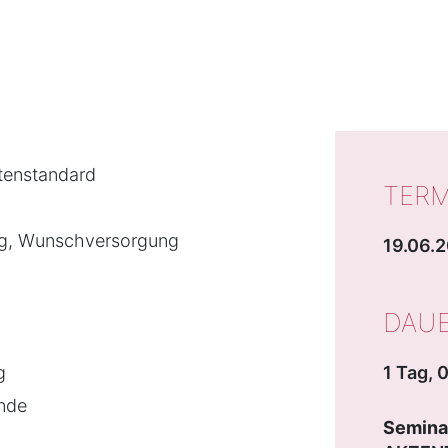
tenstandard
TERM
ng, Wunschversorgung
19.06.2
DAU
g
1 Tag, 
nde
Seminar