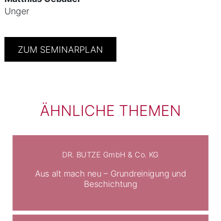
Unger
ZUM SEMINARPLAN
ÄHNLICHE THEMEN
DR. BUTZE GmbH & Co. KG
Aus alt mach neu – Grundreinigung und
Beschichtung