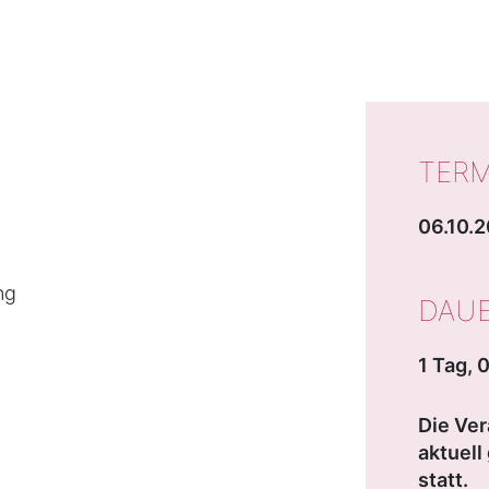
TERM
06.10.2
ng
DAU
1 Tag, 
Die Ver
aktuel
statt.